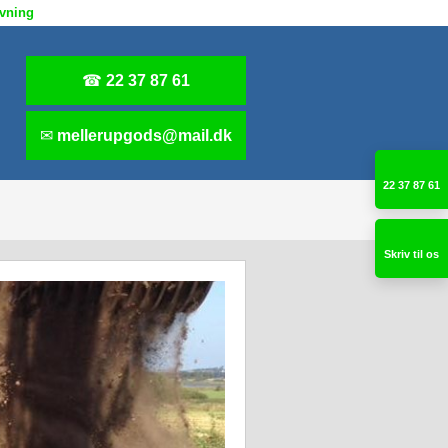
ivning
☎
22 37 87 61
✉
​
mellerupgods@mail.dk
22 37 87 61
Skriv til os