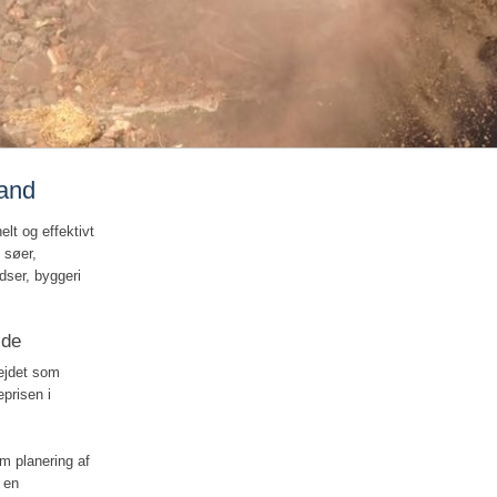
land
lt og effektivt
 søer,
adser, byggeri
jde
bejdet som
eprisen i
m planering af
r en