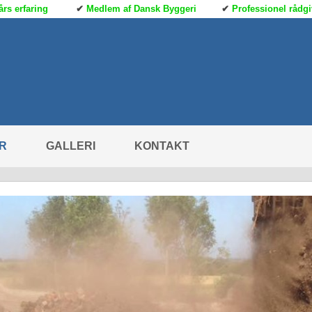
års erfaring
✔
Medlem af Dansk Byggeri
✔
Professionel rådg
ER
GALLERI
KONTAKT